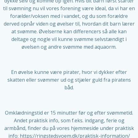
dykke selv og komme op igen. Hvis dit barn først starter
til svømning nu vil vores forening være ideal, da vi har en
forælder/voksen med i vandet, og du som forældre
derved opnår viden og øvelser til, hvordan dit barn lærer
at svømme. Øvelserne kan differencers så alle kan
deltage og nogle vil kunne svømme selvstændigt i
øvelsen og andre svømme med aquaorm.
En øvelse kunne være pirater, hvor vi dykker efter
skatten eller svømmer ud og stjæler guld fra piratens
båd.
Omklædningstid er 15 minutter før og efter svømmetid.
Andet praktisk info, som f.eks. indgang, ferie og
armbånd, finder du på vores hjemmeside under praktisk
info: https://ringstedsvoem.dk/praktisk-information/