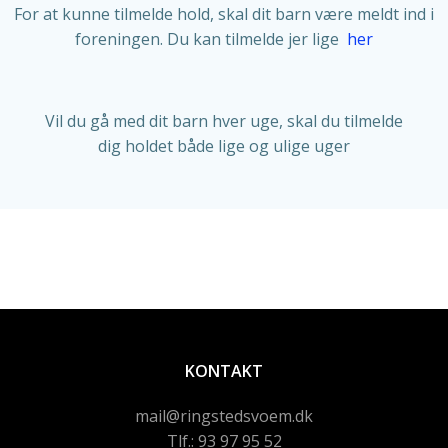
For at kunne tilmelde hold, skal dit barn være meldt ind i
foreningen. Du kan tilmelde jer lige
her
Vil du gå med dit barn hver uge, skal du tilmelde
dig holdet både lige og ulige uger
KONTAKT
mail@ringstedsvoem.dk
Tlf.: 93 97 95 52