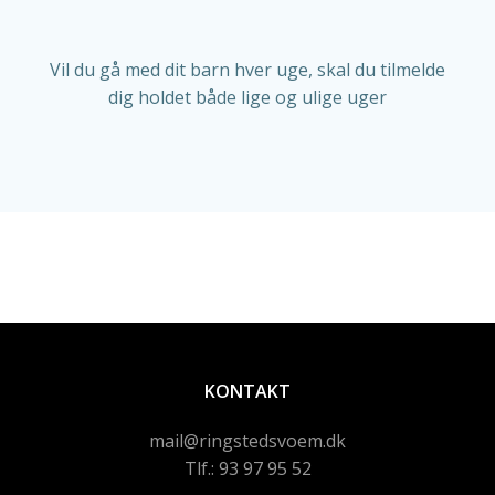
Vil du gå med dit barn hver uge, skal du tilmelde
dig holdet både lige og ulige uger
KONTAKT
mail@ringstedsvoem.dk
Tlf.: 93 97 95 52